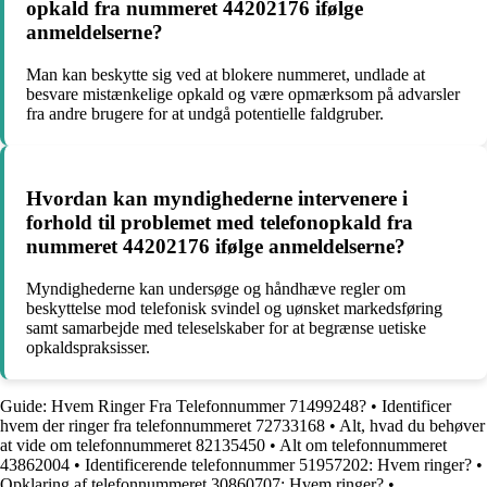
opkald fra nummeret 44202176 ifølge
anmeldelserne?
Man kan beskytte sig ved at blokere nummeret, undlade at
besvare mistænkelige opkald og være opmærksom på advarsler
fra andre brugere for at undgå potentielle faldgruber.
Hvordan kan myndighederne intervenere i
forhold til problemet med telefonopkald fra
nummeret 44202176 ifølge anmeldelserne?
Myndighederne kan undersøge og håndhæve regler om
beskyttelse mod telefonisk svindel og uønsket markedsføring
samt samarbejde med teleselskaber for at begrænse uetiske
opkaldspraksisser.
Guide: Hvem Ringer Fra Telefonnummer 71499248?
•
Identificer
hvem der ringer fra telefonnummeret 72733168
•
Alt, hvad du behøver
at vide om telefonnummeret 82135450
•
Alt om telefonnummeret
43862004
•
Identificerende telefonnummer 51957202: Hvem ringer?
•
Opklaring af telefonnummeret 30860707: Hvem ringer?
•