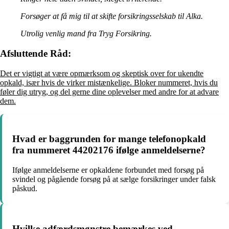
Forsøger at få mig til at skifte forsikringsselskab til Alka.
Utrolig venlig mand fra Tryg Forsikring.
Afsluttende Råd:
Det er vigtigt at være opmærksom og skeptisk over for ukendte
opkald, især hvis de virker mistænkelige. Bloker nummeret, hvis du
føler dig utryg, og del gerne dine oplevelser med andre for at advare
dem.
Hvad er baggrunden for mange telefonopkald
fra nummeret 44202176 ifølge anmeldelserne?
Ifølge anmeldelserne er opkaldene forbundet med forsøg på
svindel og pågående forsøg på at sælge forsikringer under falsk
påskud.
Hvilke adfærdsmønstre bemærkes ved