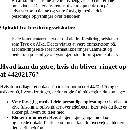
En af kommentarerne advarer tydeligt: Pas på her er tale
om svindel. Det er afgørende at være opmærksom på
advarsler som denne og være forsigtig med at dele
personlige oplysninger over telefonen.
Opkald fra forsikringsselskaber
Flere kommentarer nævner opkald fra forsikringsselskaber
som Tryg og Alka. Det er vigtigt at være opmærksom på,
at forsikringsselskaber normalt ikke ringer uanmeldt og
beder om personlige oplysninger uden forudgående aftale.
Hvad kan du gøre, hvis du bliver ringet op
af 44202176?
Hvis du modtager et opkald fra telefonnummeret 44202176 og er
usikker på, hvem der ringer, er der nogle forholdsregler, du kan tage:
Vær forsigtig med at dele personlige oplysninger:
Undlad at
give følsomme oplysninger over telefonen, især hvis du ikke er
sikker på, hvem du taler med.
Blokér nummeret:
Hvis du gentagne gange modtager
uønskede opkald fra dette nummer, kan du overveje at blokere
det på din telefon.