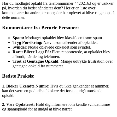
Har du modtaget opkald fra telefonnummer 44202163 og er usikker
på, hvordan du bedst håndterer dem? Her er en liste over
kommentarer fra andre personer, der har oplevet at blive ringet op af
dette nummer.
Kommentarer fra Berørte Personer:
Spam:
Modtaget opkaldet blev klassificeret som spam.
Tryg Forsikring:
Nævnt som afsender af opkaldet.
Svindel:
Nogle oplevede opkaldet som svindel.
Røret Bliver Lagt På:
Flere rapporterede, at opkaldet blev
afbrudt, når de tog telefonen.
Træt af Gentagne Opkald:
Mange udtrykte frustration over
gentagne opkald fra nummeret.
Bedste Praksis:
1. Bloker Ukendte Numre:
Hvis du ikke genkender et nummer,
kan det være en god idé at blokere det for at undgå uønskede
opkald.
2. Vær Opdateret:
Hold dig informeret om kendte svindelnumre
og spamopkald for at undgå at blive narret.