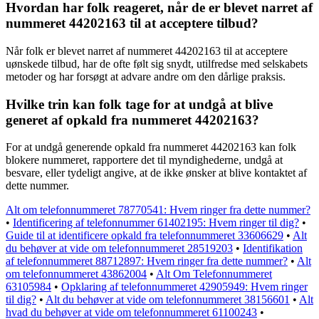
Hvordan har folk reageret, når de er blevet narret af
nummeret 44202163 til at acceptere tilbud?
Når folk er blevet narret af nummeret 44202163 til at acceptere
uønskede tilbud, har de ofte følt sig snydt, utilfredse med selskabets
metoder og har forsøgt at advare andre om den dårlige praksis.
Hvilke trin kan folk tage for at undgå at blive
generet af opkald fra nummeret 44202163?
For at undgå generende opkald fra nummeret 44202163 kan folk
blokere nummeret, rapportere det til myndighederne, undgå at
besvare, eller tydeligt angive, at de ikke ønsker at blive kontaktet af
dette nummer.
Alt om telefonnummeret 78770541: Hvem ringer fra dette nummer?
•
Identificering af telefonnummer 61402195: Hvem ringer til dig?
•
Guide til at identificere opkald fra telefonnummeret 33606629
•
Alt
du behøver at vide om telefonnummeret 28519203
•
Identifikation
af telefonnummeret 88712897: Hvem ringer fra dette nummer?
•
Alt
om telefonnummeret 43862004
•
Alt Om Telefonnummeret
63105984
•
Opklaring af telefonnummeret 42905949: Hvem ringer
til dig?
•
Alt du behøver at vide om telefonnummeret 38156601
•
Alt
hvad du behøver at vide om telefonnummeret 61100243
•