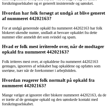
forsikringsselskaber og er generelt insisterende og uønsket.
Hvordan har folk forsøgt at undgå at blive generet
af nummeret 44202163?
For at undgå generende opkald fra nummeret 44202163 har folk
blokeret ukendte numre, undladt at besvare opkaldet fra dette
nummer eller anmeldt det som svindel og spam.
Hvad er folk mest irriterede over, når de modtager
opkald fra nummeret 44202163?
Folk irriteres mest over, at opkaldene fra nummeret 44202163
gentages, ignoreres af selskabet bag opkaldene og opfattes som
useriøse, især når de forekommer i arbejdstiden.
Hvordan reagerer folk normalt på opkald fra
nummeret 44202163?
Mange vælger at ignorere eller blokere nummeret 44202163, da de
er trætte af de gentagne opkald og den uønskede kontakt med
forsikringsselskabet.