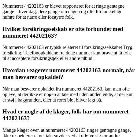
Nummeret 44202163 er blevet rapporteret for at ringe gentagne
gange – hver dag, flere gange om dagen og ofte fra forskellige
numre for at narre eller forstyrre folk.
Hvilket forsikringsselskab er ofte forbundet med
nummeret 44202163?
Nummeret 44202163 er typisk relateret til forsikringsselskabet Tryg
forsikring. Telefonopkaldene fra dette nummer kan prøve at få folk
til at acceptere forsikringstjek eller andre tilbud.
Hvordan reagerer nummeret 44202163 normalt, når
man besvarer opkaldet?
Når man besvarer opkaldet fra nummeret 44202163, kan man ofte
opleve, at der ikke er nogen at tale med i den anden ende, at der kun
er støj i baggrunden, eller at røret blot bliver lagt på.
Hvad er nogle af de klager, folk har om nummeret
44202163?
Mange klager over, at nummeret 44202163 ringer gentagne gange,
ikke respekterer et nej tak, snyder ved at udgive sig for andre