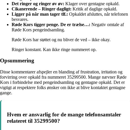
Det ringer og ringer øv øv:
Klager over gentagne opkald.
Cikanerende – Ringer dagligt:
Kritik af daglige opkald.
Ligger på når man tager tlf.:
Opkaldet afsluttes, når telefonen
besvares.
Røde Kors tigger penge. De er trælse…:
Negativ omtale af
Røde Kors pengeindsamling.
Røde Kors har støttet og nu bliver de ved – ikke okay.
Ringer konstant. Kan ikke ringe nummeret op.
Opsummering
Disse kommentarer afspejler en blanding af frustration, irritation og
forvirring over opkald fra nummeret 35299500. Mange nævner Røde
Kors i forbindelse med pengeindsamling og gentagne opkald. Det er
vigtigt at respektere folks ønsker om ikke at blive kontaktet gentagne
gange.
Hvem er ansvarlig for de mange telefonsamtaler
relateret til 35299500?