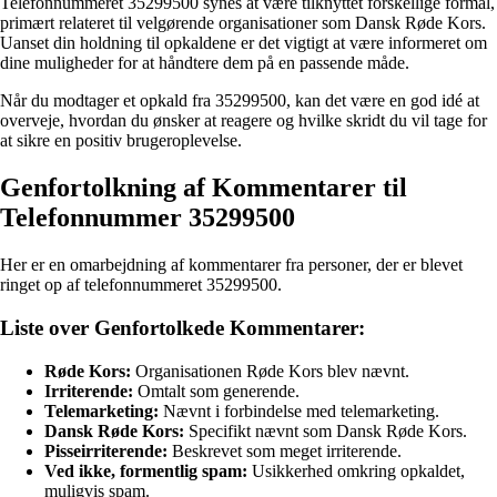
Telefonnummeret 35299500 synes at være tilknyttet forskellige formål,
primært relateret til velgørende organisationer som Dansk Røde Kors.
Uanset din holdning til opkaldene er det vigtigt at være informeret om
dine muligheder for at håndtere dem på en passende måde.
Når du modtager et opkald fra 35299500, kan det være en god idé at
overveje, hvordan du ønsker at reagere og hvilke skridt du vil tage for
at sikre en positiv brugeroplevelse.
Genfortolkning af Kommentarer til
Telefonnummer 35299500
Her er en omarbejdning af kommentarer fra personer, der er blevet
ringet op af telefonnummeret 35299500.
Liste over Genfortolkede Kommentarer:
Røde Kors:
Organisationen Røde Kors blev nævnt.
Irriterende:
Omtalt som generende.
Telemarketing:
Nævnt i forbindelse med telemarketing.
Dansk Røde Kors:
Specifikt nævnt som Dansk Røde Kors.
Pisseirriterende:
Beskrevet som meget irriterende.
Ved ikke, formentlig spam:
Usikkerhed omkring opkaldet,
muligvis spam.