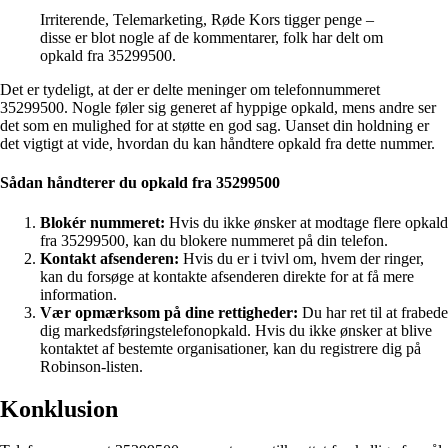
Irriterende, Telemarketing, Røde Kors tigger penge –
disse er blot nogle af de kommentarer, folk har delt om
opkald fra 35299500.
Det er tydeligt, at der er delte meninger om telefonnummeret
35299500. Nogle føler sig generet af hyppige opkald, mens andre ser
det som en mulighed for at støtte en god sag. Uanset din holdning er
det vigtigt at vide, hvordan du kan håndtere opkald fra dette nummer.
Sådan håndterer du opkald fra 35299500
Blokér nummeret:
Hvis du ikke ønsker at modtage flere opkald
fra 35299500, kan du blokere nummeret på din telefon.
Kontakt afsenderen:
Hvis du er i tvivl om, hvem der ringer,
kan du forsøge at kontakte afsenderen direkte for at få mere
information.
Vær opmærksom på dine rettigheder:
Du har ret til at frabede
dig markedsføringstelefonopkald. Hvis du ikke ønsker at blive
kontaktet af bestemte organisationer, kan du registrere dig på
Robinson-listen.
Konklusion