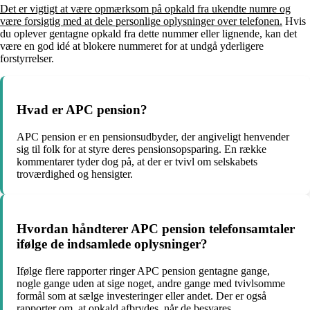
Det er vigtigt at være opmærksom på opkald fra ukendte numre og
være forsigtig med at dele personlige oplysninger over telefonen.
Hvis
du oplever gentagne opkald fra dette nummer eller lignende, kan det
være en god idé at blokere nummeret for at undgå yderligere
forstyrrelser.
Hvad er APC pension?
APC pension er en pensionsudbyder, der angiveligt henvender
sig til folk for at styre deres pensionsopsparing. En række
kommentarer tyder dog på, at der er tvivl om selskabets
troværdighed og hensigter.
Hvordan håndterer APC pension telefonsamtaler
ifølge de indsamlede oplysninger?
Ifølge flere rapporter ringer APC pension gentagne gange,
nogle gange uden at sige noget, andre gange med tvivlsomme
formål som at sælge investeringer eller andet. Der er også
rapporter om, at opkald afbrydes, når de besvares.