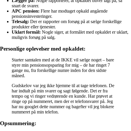
Lægger på:
Nogle rapporterer, at opkaldet bliver lagt på, så
snart de svarer.
APC pension:
Flere har modtaget opkald angående
pensionsinvesteringer.
Telesalg:
Der er rapporter om forsøg på at sælge forskellige
produkter eller tjenester.
Uklart formål:
Nogle siger, at formålet med opkaldet er uklart,
muligvis forsøg på salg.
Personlige oplevelser med opkaldet:
Starter samtalen med at de IKKE vil sælge noget – bare
styre min pensionsopsparing for mig – de har ringet 7
gange nu, fra forskellige numre inden for den sidste
måned.
Gudskelov var jeg ikke hjemme til at tage telefonen. De
har indtalt på min svarer og sagt følgende. Det er fra
tempo og vi ringer vedrørende en kunde. Har prøvet at
ringe op på nummeret, men der er telefonsvarer på. Jeg
har nu googlet dette nummer og bagefter vil jeg blokere
nummeret på min telefon.
Opsummering: