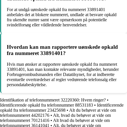
For at undgå uønskede opkald fra nummeret 33891401
anbefales det at blokere nummeret, undlade at besvare opkald
fra ukendte numre samt være opmærksom på potentielle
svindelforsøg eller vildledende henvendelser.
Hvordan kan man rapportere uønskede opkald
fra nummeret 33891401?
Hvis man ønsker at rapportere uønskede opkald fra nummeret
33891401, kan man kontakte relevante myndigheder, herunder
Forbrugerombudsmanden eller Datatilsynet, for at indberette
eventuelle overtrædelser af regler vedrørende telefonsalg eller
persondatabeskyttelse.
Identifikation af telefonnummeret 32220360: Hvem ringer?
•
Identificerende opkald fra telefonnummer 88531183
•
Identificerende
opkald fra telefonnummer 23425698
•
Alt du behøver at vide om
telefonnummeret 44202176
•
Alt, hvad du behøver at vide om
telefonnummeret 70121416
•
Alt hvad du behøver at vide om
telefonnummeret 36141041
•
Alt, du behøver at vide om