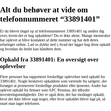
Alt du behøver at vide om
telefonnummeret “33891401”
Er du blevet ringet op af telefonnummeret 33891401 og undrer dig
over, hvem der er bag opkaldene? Du er ikke alene. Mange mennesker
har oplevet at blive kontaktet af dette nummer og har delt deres
erfaringer online. Lad os dykke ned i, hvad der ligger bag disse opkald
og hvordan du bedst kan håndtere dem.
Opkald fra 33891401: En oversigt over
oplevelser
Flere personer har rapporteret forskellige oplevelser med opkald fra
33891401. Nogle beskriver opkaldene som værende fra sælgere, der
forsøger at promovere forskellige produkter eller tjenester. Andre har
oplevet opkald fra firmaer som APC Pension, der tilbyder
investeringsmuligheder. Der er også dem, der har modtaget opkald,
hvor der ikke bliver sagt noget, eller hvor opkaldet bliver lagt på, så
snart man tager telefonen.