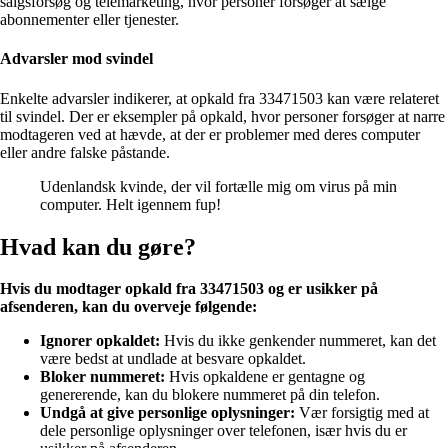
salgsforsøg og telemarketing, hvor personer forsøger at sælge
abonnementer eller tjenester.
Advarsler mod svindel
Enkelte advarsler indikerer, at opkald fra 33471503 kan være relateret
til svindel. Der er eksempler på opkald, hvor personer forsøger at narre
modtageren ved at hævde, at der er problemer med deres computer
eller andre falske påstande.
Udenlandsk kvinde, der vil fortælle mig om virus på min
computer. Helt igennem fup!
Hvad kan du gøre?
Hvis du modtager opkald fra 33471503 og er usikker på
afsenderen, kan du overveje følgende:
Ignorer opkaldet:
Hvis du ikke genkender nummeret, kan det
være bedst at undlade at besvare opkaldet.
Bloker nummeret:
Hvis opkaldene er gentagne og
genererende, kan du blokere nummeret på din telefon.
Undgå at give personlige oplysninger:
Vær forsigtig med at
dele personlige oplysninger over telefonen, især hvis du er