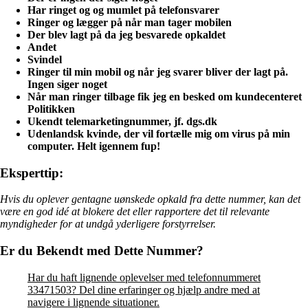
Har ringet og og mumlet på telefonsvarer
Ringer og lægger på når man tager mobilen
Der blev lagt på da jeg besvarede opkaldet
Andet
Svindel
Ringer til min mobil og når jeg svarer bliver der lagt på.
Ingen siger noget
Når man ringer tilbage fik jeg en besked om kundecenteret
Politikken
Ukendt telemarketingnummer, jf. dgs.dk
Udenlandsk kvinde, der vil fortælle mig om virus på min
computer. Helt igennem fup!
Eksperttip:
Hvis du oplever gentagne uønskede opkald fra dette nummer, kan det
være en god idé at blokere det eller rapportere det til relevante
myndigheder for at undgå yderligere forstyrrelser.
Er du Bekendt med Dette Nummer?
Har du haft lignende oplevelser med telefonnummeret
33471503? Del dine erfaringer og hjælp andre med at
navigere i lignende situationer.