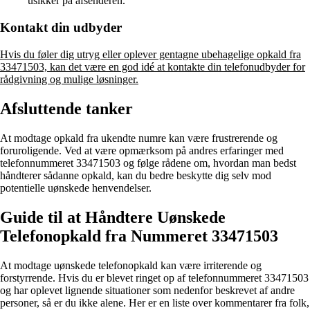
usikker på afsenderen.
Kontakt din udbyder
Hvis du føler dig utryg eller oplever gentagne ubehagelige opkald fra
33471503, kan det være en god idé at kontakte din telefonudbyder for
rådgivning og mulige løsninger.
Afsluttende tanker
At modtage opkald fra ukendte numre kan være frustrerende og
foruroligende. Ved at være opmærksom på andres erfaringer med
telefonnummeret 33471503 og følge rådene om, hvordan man bedst
håndterer sådanne opkald, kan du bedre beskytte dig selv mod
potentielle uønskede henvendelser.
Guide til at Håndtere Uønskede
Telefonopkald fra Nummeret 33471503
At modtage uønskede telefonopkald kan være irriterende og
forstyrrende. Hvis du er blevet ringet op af telefonnummeret 33471503
og har oplevet lignende situationer som nedenfor beskrevet af andre
personer, så er du ikke alene. Her er en liste over kommentarer fra folk,