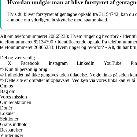
Hvordan undgår man at blive forstyrret af gentag
Hvis du bliver forstyrret af gentagne opkald fra 31154742, kan du ov
anmode om yderligere beskyttelse mod spamopkald.
Alt om telefonnummeret 20865233: Hvem ringer og hvorfor?
•
Identi
telefonnummeret 82134790
•
Identificerende opkald fra telefonnumme
telefonnummeret 20865233: Hvem ringer og hvorfor?
•
Alt, du har br
Del og vær venlig
X
Facebook
Instagram
LinkedIn
YouTube
Pin
© Kun til personlig brug.
© Indholdet må ikke gengives uden tilladelse. Nogle links på siden ka
© Dette site er omfattet af ophavsret. Ved køb via vores links kan vi 
Om os
Bag om
Vores mission
Om redaktionen
Donér
Lokaler
Sektioner
Gratis indhold
Besparelser
Vurderinger