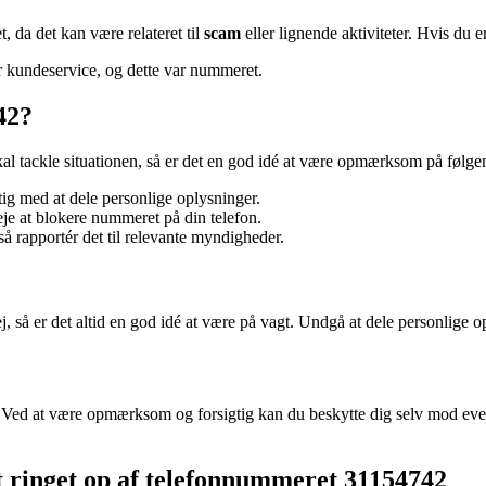
t, da det kan være relateret til
scam
eller lignende aktiviteter. Hvis du er
 kundeservice, og dette var nummeret.
42?
l tackle situationen, så er det en god idé at være opmærksom på følge
g med at dele personlige oplysninger.
e at blokere nummeret på din telefon.
å rapportér det til relevante myndigheder.
 ej, så er det altid en god idé at være på vagt. Undgå at dele personlig
. Ved at være opmærksom og forsigtig kan du beskytte dig selv mod even
t ringet op af telefonnummeret 31154742