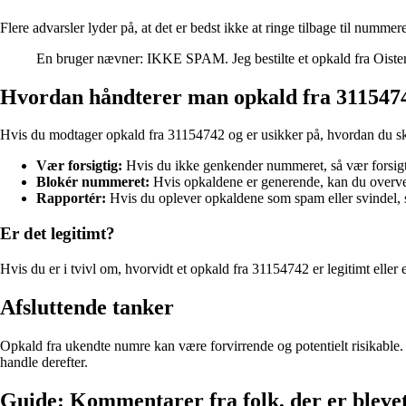
Flere advarsler lyder på, at det er bedst ikke at ringe tilbage til nummere
En bruger nævner: IKKE SPAM. Jeg bestilte et opkald fra Oister
Hvordan håndterer man opkald fra 311547
Hvis du modtager opkald fra 31154742 og er usikker på, hvordan du ska
Vær forsigtig:
Hvis du ikke genkender nummeret, så vær forsigti
Blokér nummeret:
Hvis opkaldene er generende, kan du overvej
Rapportér:
Hvis du oplever opkaldene som spam eller svindel, s
Er det legitimt?
Hvis du er i tvivl om, hvorvidt et opkald fra 31154742 er legitimt eller
Afsluttende tanker
Opkald fra ukendte numre kan være forvirrende og potentielt risikable
handle derefter.
Guide: Kommentarer fra folk, der er bleve