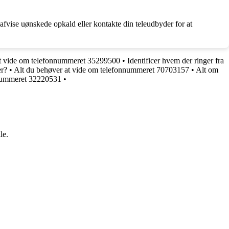
 afvise uønskede opkald eller kontakte din teleudbyder for at
at vide om telefonnummeret 35299500
•
Identificer hvem der ringer fra
er?
•
Alt du behøver at vide om telefonnummeret 70703157
•
Alt om
onnummeret 32220531
•
le.