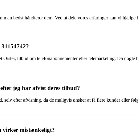
man bedst håndterer dem. Ved at dele vores erfaringer kan vi hjælpe h
t 31154742?
t Oister, tilbud om telefonabonnementer eller telemarketing. Da nogle b
fter jeg har afvist deres tilbud?
ud, selv efter afvisning, da de muligvis ønsker at få flere kunder eller f
 virker mistænkeligt?