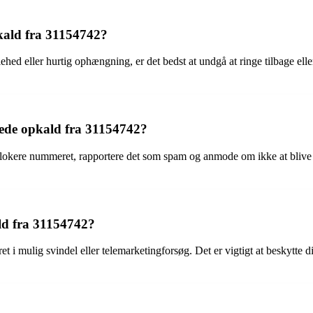
kald fra 31154742?
ehed eller hurtig ophængning, er det bedst at undgå at ringe tilbage e
kede opkald fra 31154742?
blokere nummeret, rapportere det som spam og anmode om ikke at blive k
ld fra 31154742?
 i mulig svindel eller telemarketingforsøg. Det er vigtigt at beskytte d