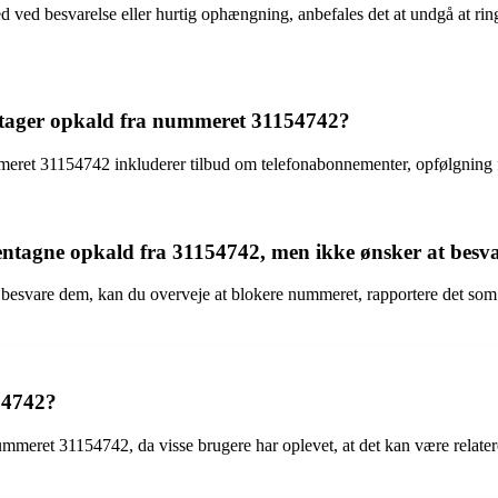
ed ved besvarelse eller hurtig ophængning, anbefales det at undgå at rin
odtager opkald fra nummeret 31154742?
meret 31154742 inkluderer tilbud om telefonabonnementer, opfølgning fr
gentagne opkald fra 31154742, men ikke ønsker at bes
besvare dem, kan du overveje at blokere nummeret, rapportere det som 
54742?
nummeret 31154742, da visse brugere har oplevet, at det kan være relate