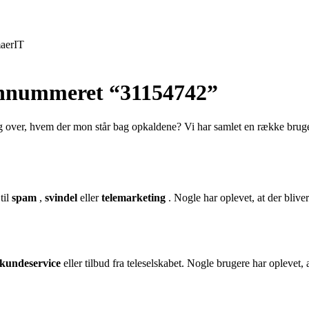
aer
IT
fonnummeret “31154742”
g over, hvem der mon står bag opkaldene? Vi har samlet en række bruge
til
spam
,
svindel
eller
telemarketing
. Nogle har oplevet, at der bliv
 kundeservice
eller tilbud fra teleselskabet. Nogle brugere har oplevet, a