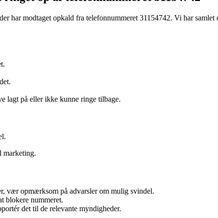
 der har modtaget opkald fra telefonnummeret 31154742. Vi har samlet de
t.
det.
lagt på eller ikke kunne ringe tilbage.
l.
l marketing.
er, vær opmærksom på advarsler om mulig svindel.
at blokere nummeret.
portér det til de relevante myndigheder.