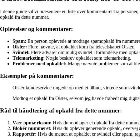
I denne guide vil vi præsentere en liste over kommentarer fra personer,
opkald fra dette nummer.
Oplevelser og kommentarer:
Spam:
En person oplevede at modtage spamopkald fra nummere
Oister:
Flere nævnte, at opkaldet kom fra teleselskabet Oister.
Svindel:
Flere advarer om mulig svindel i forbindelse med opkal
Telemarketing:
Nogle beskrev opkaldet som telemarketing.
Problemer med opkaldet:
Mange nævnte problemer som at blive 
Eksempler på kommentarer:
Oister kundeservice ringede op med et tilbud, virkede som svinde
Modtog et opkald fra Oister, selvom jeg havde frabedt mig digita
Råd til håndtering af opkald fra dette nummer:
Vær opmærksom:
Hvis du modtager et opkald fra dette numm
Blokér nummeret:
Hvis du oplever generende opkald, overvej 
Rapportér:
Hvis du mener, at opkaldet er svindel eller spam, rap