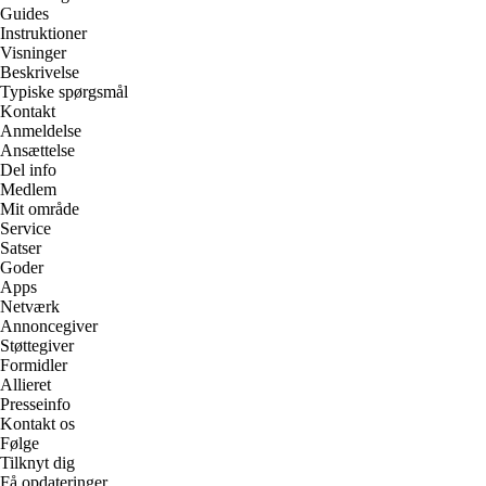
Guides
Instruktioner
Visninger
Beskrivelse
Typiske spørgsmål
Kontakt
Anmeldelse
Ansættelse
Del info
Medlem
Mit område
Service
Satser
Goder
Apps
Netværk
Annoncegiver
Støttegiver
Formidler
Allieret
Presseinfo
Kontakt os
Følge
Tilknyt dig
Få opdateringer