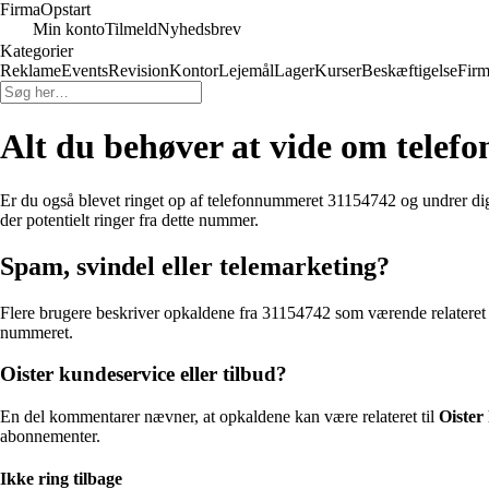
Firma
Opstart
Min konto
Tilmeld
Nyhedsbrev
Kategorier
Reklame
Events
Revision
Kontor
Lejemål
Lager
Kurser
Beskæftigelse
Firm
Alt du behøver at vide om tele
Er du også blevet ringet op af telefonnummeret 31154742 og undrer di
der potentielt ringer fra dette nummer.
Spam, svindel eller telemarketing?
Flere brugere beskriver opkaldene fra 31154742 som værende relateret 
nummeret.
Oister kundeservice eller tilbud?
En del kommentarer nævner, at opkaldene kan være relateret til
Oister
abonnementer.
Ikke ring tilbage