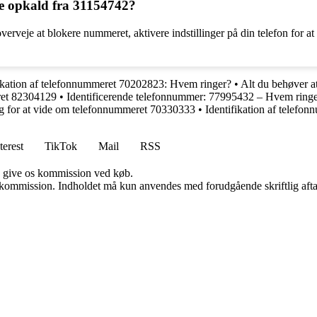
ne opkald fra 31154742?
erveje at blokere nummeret, aktivere indstillinger på din telefon for at
fikation af telefonnummeret 70202823: Hvem ringer?
•
Alt du behøver 
ret 82304129
•
Identificerende telefonnummer: 77995432 – Hvem ring
ug for at vide om telefonnummeret 70330333
•
Identifikation af telef
terest
TikTok
Mail
RSS
n give os kommission ved køb.
få kommission. Indholdet må kun anvendes med forudgående skriftlig afta