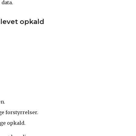
 data.
levet opkald
en.
e forstyrrelser.
ge opkald.