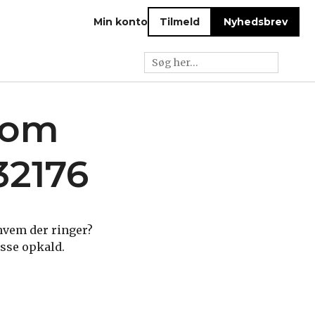
Min konto
Tilmeld
Nyhedsbrev
e om
32176
hvem der ringer?
isse opkald.