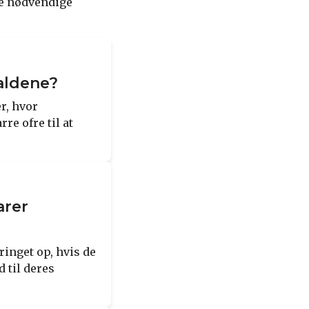
de nødvendige
kaldene?
r, hvor
re ofre til at
arer
ringet op, hvis de
d til deres