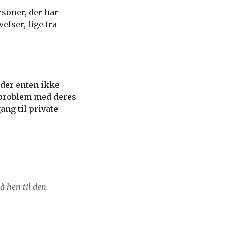
soner, der har
lser, lige fra
 der enten ikke
et problem med deres
ng til private
 hen til den.