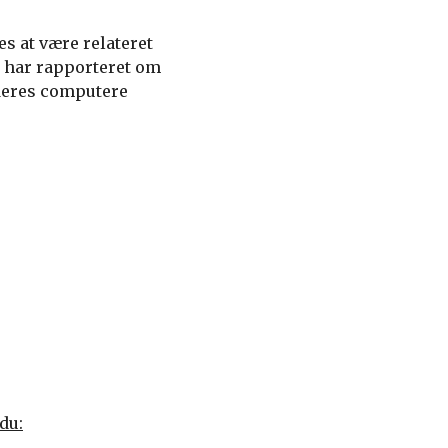
s at være relateret
, har rapporteret om
l deres computere
du: