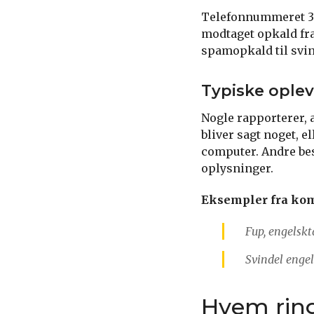
Telefonnummeret 30
modtaget opkald fra
spamopkald til svin
Typiske oplev
Nogle rapporterer, 
bliver sagt noget, e
computer. Andre bes
oplysninger.
Eksempler fra ko
Fup, engelsk
Svindel enge
Hvem rin