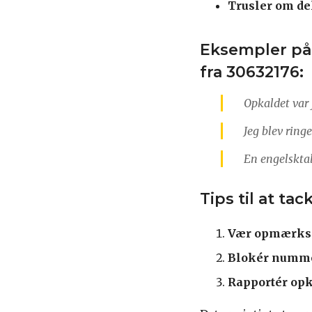
Trusler om de
Eksempler på 
fra 30632176:
Opkaldet var 
Jeg blev rin
En engelsktal
Tips til at ta
Vær opmærks
Blokér numme
Rapportér opk