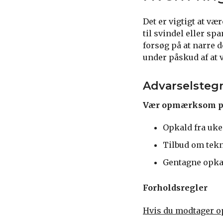
Det er vigtigt at v
til svindel eller s
forsøg på at narre d
under påskud af at 
Advarselsteg
Vær opmærksom på
Opkald fra uke
Tilbud om tekn
Gentagne opkal
Forholdsregler
Hvis du modtager op