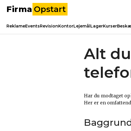
Firma
Opstart
Reklame
Events
Revision
Kontor
Lejemål
Lager
Kurser
Beskæ
Alt d
telef
Har du modtaget opk
Her er en omfattend
Baggrund