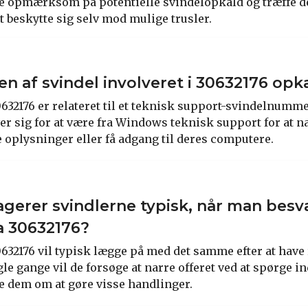
ære opmærksom på potentielle svindelopkald og træffe 
t beskytte sig selv mod mulige trusler.
en af svindel involveret i 30632176 op
632176 er relateret til et teknisk support-svindelnumme
r sig for at være fra Windows teknisk support for at nar
e oplysninger eller få adgang til deres computere.
gerer svindlerne typisk, når man besv
a 30632176?
632176 vil typisk lægge på med det samme efter at have 
gle gange vil de forsøge at narre offeret ved at spørge in
 dem om at gøre visse handlinger.