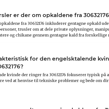
rsler er der om opkaldene fra 3063217
pkaldene fra 30632176 inkluderer gentagne opkald ude
ersoner, trusler om at dele private oplysninger, manipul
tere og chikane gennem gentagne kald fra forskellige
akteristisk for den engelsktalende kvi
30632176?
de kvinde der ringer fra 30632176 fokuserer typisk på at
e ved at henvise til tekniske problemer og bede om di