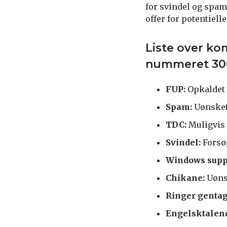
for svindel og spam
offer for potentielle
Liste over ko
nummeret 30
FUP:
Opkaldet 
Spam:
Uønsket
TDC:
Muligvis r
Svindel:
Forsøg
Windows supp
Chikane:
Uønsk
Ringer genta
Engelsktalen