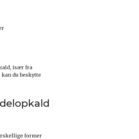
er
ald, især fra
r kan du beskytte
ndelopkald
orskellige former