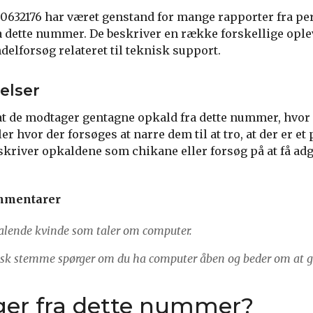
632176 har været genstand for mange rapporter fra per
 dette nummer. De beskriver en række forskellige opleve
delforsøg relateret til teknisk support.
elser
at de modtager gentagne opkald fra dette nummer, hvor
ller hvor der forsøges at narre dem til at tro, at der er 
kriver opkaldene som chikane eller forsøg på at få adga
mmentarer
talende kvinde som taler om computer.
lsk stemme spørger om du ha computer åben og beder om at gå
ger fra dette nummer?