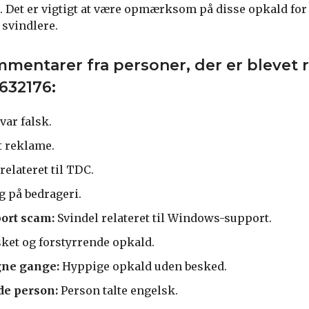
. Det er vigtigt at være opmærksom på disse opkald for 
 svindlere.
mmentarer fra personer, der er blevet r
632176:
var falsk.
 reklame.
elateret til TDC.
 på bedrageri.
ort scam:
Svindel relateret til Windows-support.
et og forstyrrende opkald.
gne gange:
Hyppige opkald uden besked.
de person:
Person talte engelsk.