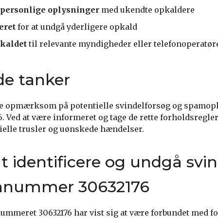
 personlige oplysninger
med ukendte opkaldere
eret
for at undgå yderligere opkald
kaldet
til relevante myndigheder eller telefonoperatør
de tanker
ære opmærksom på potentielle svindelforsøg og spamopk
 Ved at være informeret og tage de rette forholdsregle
ielle trusler og uønskede hændelser.
at identificere og undgå svi
fonnummer 30632176
ummeret 30632176 har vist sig at være forbundet med f