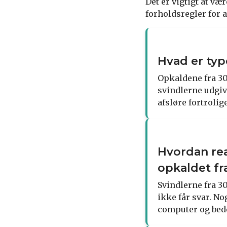
Det er vigtigt at v
forholdsregler for a
Hvad er typ
Opkaldene fra 30
svindlerne udgive
afsløre fortrolig
Hvordan rea
opkaldet fr
Svindlerne fra 30
ikke får svar. No
computer og bede