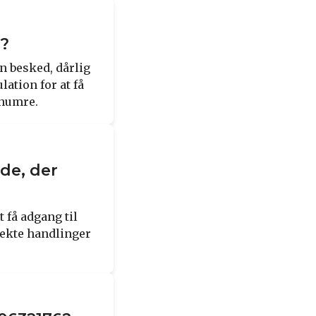
6?
n besked, dårlig
ation for at få
 numre.
nde, der
 få adgang til
rekte handlinger