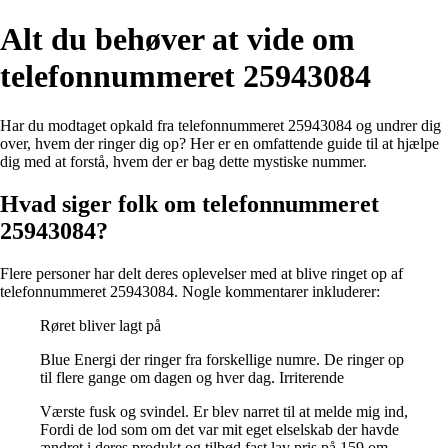
Alt du behøver at vide om
telefonnummeret 25943084
Har du modtaget opkald fra telefonnummeret 25943084 og undrer dig
over, hvem der ringer dig op? Her er en omfattende guide til at hjælpe
dig med at forstå, hvem der er bag dette mystiske nummer.
Hvad siger folk om telefonnummeret
25943084?
Flere personer har delt deres oplevelser med at blive ringet op af
telefonnummeret 25943084. Nogle kommentarer inkluderer:
Røret bliver lagt på
Blue Energi der ringer fra forskellige numre. De ringer op
til flere gange om dagen og hver dag. Irriterende
Værste fusk og svindel. Er blev narret til at melde mig ind,
Fordi de lod som om det var mit eget elselskab der havde
ændret i deres produkt og tilbød fast lav pris på 159 om