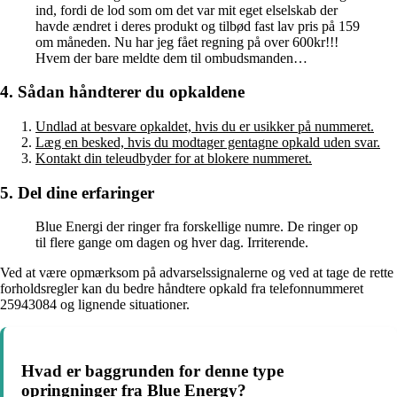
ind, fordi de lod som om det var mit eget elselskab der
havde ændret i deres produkt og tilbød fast lav pris på 159
om måneden. Nu har jeg fået regning på over 600kr!!!
Hvem der bare meldte dem til ombudsmanden…
4. Sådan håndterer du opkaldene
Undlad at besvare opkaldet, hvis du er usikker på nummeret.
Læg en besked, hvis du modtager gentagne opkald uden svar.
Kontakt din teleudbyder for at blokere nummeret.
5. Del dine erfaringer
Blue Energi der ringer fra forskellige numre. De ringer op
til flere gange om dagen og hver dag. Irriterende.
Ved at være opmærksom på advarselssignalerne og ved at tage de rette
forholdsregler kan du bedre håndtere opkald fra telefonnummeret
25943084 og lignende situationer.
Hvad er baggrunden for denne type
opringninger fra Blue Energy?