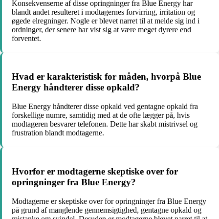
Konsekvenserne af disse opringninger fra Blue Energy har
blandt andet resulteret i modtagernes forvirring, irritation og
øgede elregninger. Nogle er blevet narret til at melde sig ind i
ordninger, der senere har vist sig at være meget dyrere end
forventet.
Hvad er karakteristisk for måden, hvorpå Blue
Energy håndterer disse opkald?
Blue Energy håndterer disse opkald ved gentagne opkald fra
forskellige numre, samtidig med at de ofte lægger på, hvis
modtageren besvarer telefonen. Dette har skabt mistrivsel og
frustration blandt modtagerne.
Hvorfor er modtagerne skeptiske over for
opringninger fra Blue Energy?
Modtagerne er skeptiske over for opringninger fra Blue Energy
på grund af manglende gennemsigtighed, gentagne opkald og
mistanke om svindel. Desuden er modtagerne blevet narret til at