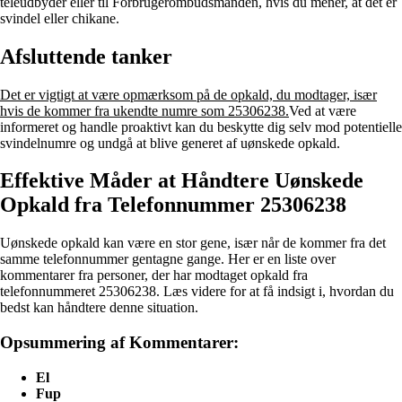
teleudbyder eller til Forbrugerombudsmanden, hvis du mener, at det er
svindel eller chikane.
Afsluttende tanker
Det er vigtigt at være opmærksom på de opkald, du modtager, især
hvis de kommer fra ukendte numre som 25306238.
Ved at være
informeret og handle proaktivt kan du beskytte dig selv mod potentielle
svindelnumre og undgå at blive generet af uønskede opkald.
Effektive Måder at Håndtere Uønskede
Opkald fra Telefonnummer 25306238
Uønskede opkald kan være en stor gene, især når de kommer fra det
samme telefonnummer gentagne gange. Her er en liste over
kommentarer fra personer, der har modtaget opkald fra
telefonnummeret 25306238. Læs videre for at få indsigt i, hvordan du
bedst kan håndtere denne situation.
Opsummering af Kommentarer:
El
Fup