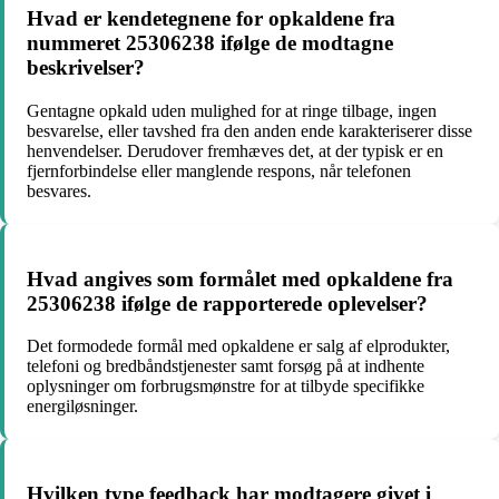
Hvad er kendetegnene for opkaldene fra
nummeret 25306238 ifølge de modtagne
beskrivelser?
Gentagne opkald uden mulighed for at ringe tilbage, ingen
besvarelse, eller tavshed fra den anden ende karakteriserer disse
henvendelser. Derudover fremhæves det, at der typisk er en
fjernforbindelse eller manglende respons, når telefonen
besvares.
Hvad angives som formålet med opkaldene fra
25306238 ifølge de rapporterede oplevelser?
Det formodede formål med opkaldene er salg af elprodukter,
telefoni og bredbåndstjenester samt forsøg på at indhente
oplysninger om forbrugsmønstre for at tilbyde specifikke
energiløsninger.
Hvilken type feedback har modtagere givet i