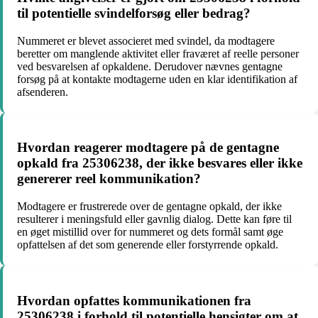
til potentielle svindelforsøg eller bedrag?
Nummeret er blevet associeret med svindel, da modtagere
beretter om manglende aktivitet eller fraværet af reelle personer
ved besvarelsen af opkaldene. Derudover nævnes gentagne
forsøg på at kontakte modtagerne uden en klar identifikation af
afsenderen.
Hvordan reagerer modtagere på de gentagne
opkald fra 25306238, der ikke besvares eller ikke
genererer reel kommunikation?
Modtagere er frustrerede over de gentagne opkald, der ikke
resulterer i meningsfuld eller gavnlig dialog. Dette kan føre til
en øget mistillid over for nummeret og dets formål samt øge
opfattelsen af det som generende eller forstyrrende opkald.
Hvordan opfattes kommunikationen fra
25306238 i forhold til potentielle hensigter om at