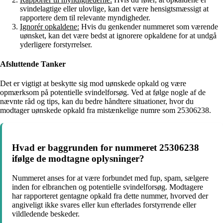
svindelagtige eller ulovlige, kan det være hensigtsmæssigt at
rapportere dem til relevante myndigheder.
Ignorér opkaldene:
Hvis du genkender nummeret som værende
uønsket, kan det være bedst at ignorere opkaldene for at undgå
yderligere forstyrrelser.
Afsluttende Tanker
Det er vigtigt at beskytte sig mod uønskede opkald og være
opmærksom på potentielle svindelforsøg. Ved at følge nogle af de
nævnte råd og tips, kan du bedre håndtere situationer, hvor du
modtager uønskede opkald fra mistænkelige numre som 25306238.
Hvad er baggrunden for nummeret 25306238
ifølge de modtagne oplysninger?
Nummeret anses for at være forbundet med fup, spam, sælgere
inden for elbranchen og potentielle svindelforsøg. Modtagere
har rapporteret gentagne opkald fra dette nummer, hvorved der
angiveligt ikke svares eller kun efterlades forstyrrende eller
vildledende beskeder.